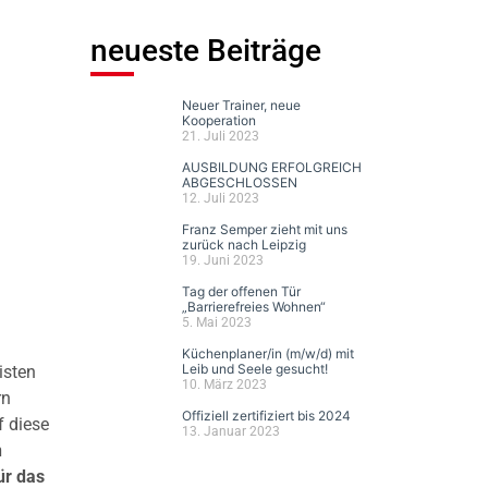
neueste Beiträge
Neuer Trainer, neue
Kooperation
21. Juli 2023
AUSBILDUNG ERFOLGREICH
ABGESCHLOSSEN
12. Juli 2023
Franz Semper zieht mit uns
zurück nach Leipzig
19. Juni 2023
Tag der offenen Tür
„Barrierefreies Wohnen“
5. Mai 2023
Küchenplaner/in (m/w/d) mit
Leib und Seele gesucht!
isten
10. März 2023
rn
Offiziell zertifiziert bis 2024
f diese
13. Januar 2023
n
ür das