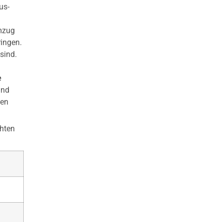
us-
Umzug
ingen.
sind.
e
und
den
chten