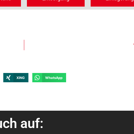
XING
WhatsApp
uch auf: