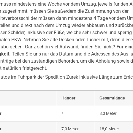
r muss mindestens eine Woche vor dem Umzug, jeweils für den A
sem zugestimmt, müssen Sie außerdem die Zustimmung von der
 Halteverbotsschilder müssen dann mindestens 4 Tage vor dem 
stellen und direkt nach dem Umzug wieder abbauen und zurückbr
er Schilder, inklusive der Füße, welche sehr schwer und sperrig 
rmalen PKW. Nehmen Sie alte Decken oder Tücher mit, denn diese
k“ übergeben. Ganz schön viel Aufwand, finden Sie nicht?
Für ein
gkeit.
Teilen Sie uns nur das Datum und die Adressen des Aus- 
Anträge bei den zuständigen Behörden, um die Abholung sowie 
 natürlich fristgerecht.
autos im Fuhrpark der Spedition Zurek inklusive Länge zum Erri
Hänger
Gesamtlänge
r
/
8,0 Meter
r
7,0 Meter
18,0 Meter